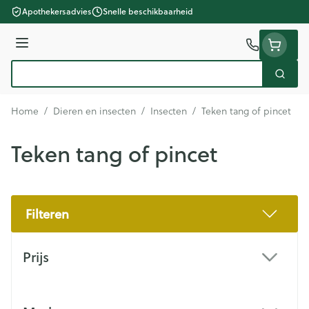
Ga naar de inhoud
Apothekersadvies
Snelle beschikbaarheid
Menu
Zoek
Product, merk, categorie...
Home
/
Dieren en insecten
/
Insecten
/
Teken tang of pincet
Teken tang of pincet
Filteren
Doorgaan naar productlijst
Prijs
filter