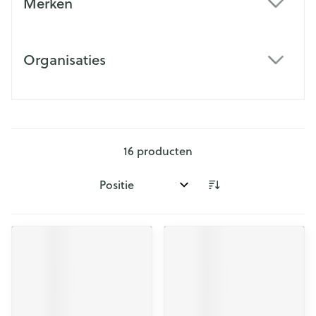
Merken
filter
Organisaties
filter
16
producten
Sorteer op: