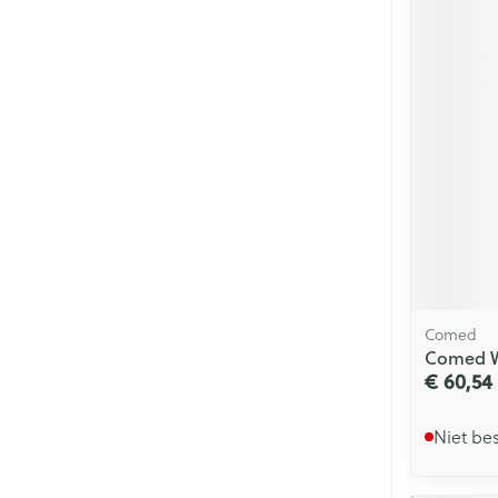
Comed
Comed Wi
€ 60,54
Niet be