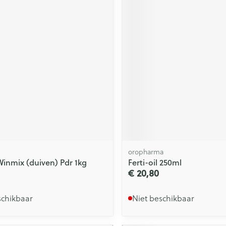
oropharma
nmix (duiven) Pdr 1kg
Ferti-oil 250ml
€ 20,80
schikbaar
Niet beschikbaar