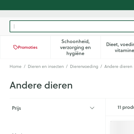
Ga naar de inhoud
Product, merk, categorie...
Schoonheid,
Dieet, voedi
verzorging en
Promoties
Toon submenu voor Schoon
Too
vitamin
hygiëne
Home
/
Dieren en insecten
/
Dierenvoeding
/
Andere dieren
Andere dieren
Doorgaan naar productlijst
11
prod
Prijs
filter