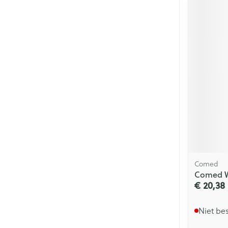
Comed
Comed W
€ 20,38
Niet be