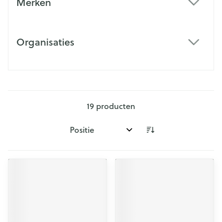
Merken
filter
Organisaties
filter
19
producten
Sorteer op: