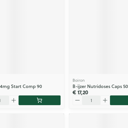
Boiron
0,4mg Start Comp 90
B-ijzer Nutridoses Caps 5
€ 17,20
Aantal