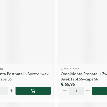
ta
Omnibionta
ta Postnatal 3 Borstv.8wek
Omnibionta Pronatal 2 Z
caps 56
8wek Tabl 56+caps 56
€ 55,95
Aantal