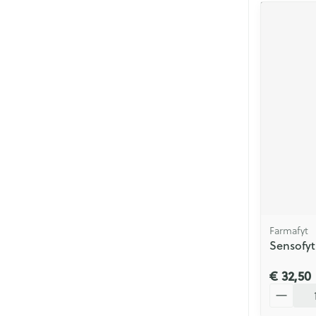
Farmafyt
Sensofy
€ 32,50
Aantal