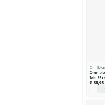
Omnibion
Omnibion
Tabl 56+
€ 58,95
Aantal