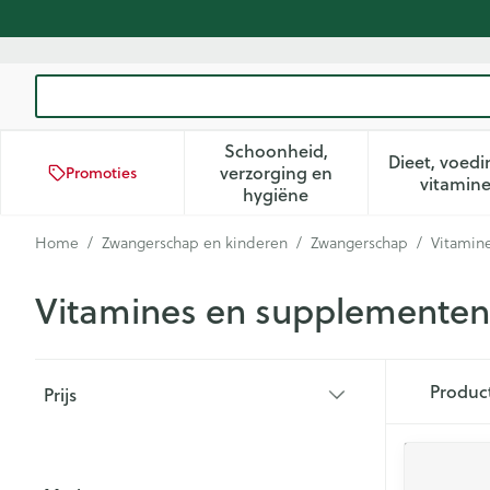
Ga naar de inhoud
Product, merk, categorie...
Schoonheid,
Dieet, voedi
verzorging en
Promoties
Toon submenu voor Schoon
Too
vitamin
hygiëne
Home
/
Zwangerschap en kinderen
/
Zwangerschap
/
Vitamin
Vitamines en supplementen
Doorgaan naar productlijst
Produc
Prijs
filter