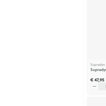
Supradyn
Supradyn
€ 47,95
Aantal