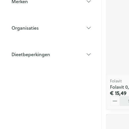
Merken
filter
Organisaties
filter
Dieetbeperkingen
filter
Folavit
Folavit 
€ 15,49
Aantal