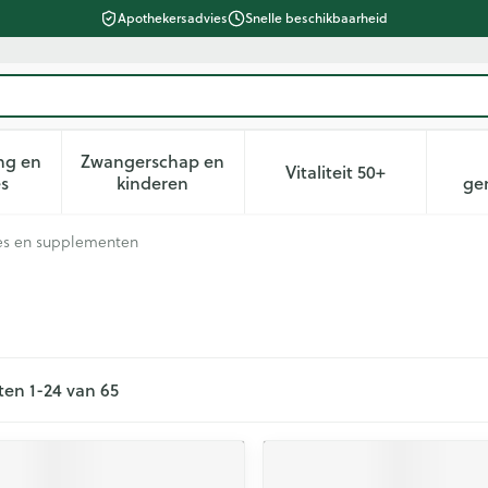
Apothekersadvies
Snelle beschikbaarheid
ng en
Zwangerschap en
Vitaliteit 50+
heid, verzorging en hygiëne categorie
n submenu voor Dieet, voeding en vitamines categorie
Toon submenu voor Zwangerschap en kin
Toon submenu voor 
es
kinderen
ge
es en supplementen
ten
1
-
24
van
65