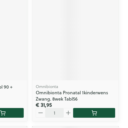
bl 90 +
Omnibionta
Omnibionta Pronatal 1kinderwens
Zwang. 8wek Tabl56
€ 31,95
Aantal