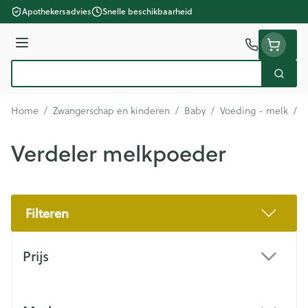
Ga naar de inhoud
Apothekersadvies
Snelle beschikbaarheid
Menu
Zoek
Product, merk, categorie...
Home
/
Zwangerschap en kinderen
/
Baby
/
Voeding - melk
/
V
Verdeler melkpoeder
Filteren
Doorgaan naar productlijst
Prijs
filter