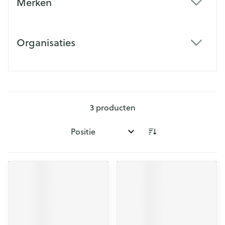
Merken
filter
Organisaties
filter
3
producten
Sorteer op: