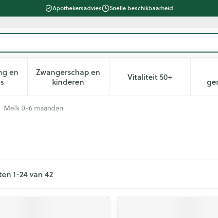
Apothekersadvies
Snelle beschikbaarheid
ng en
Zwangerschap en
Vitaliteit 50+
heid, verzorging en hygiëne categorie
n submenu voor Dieet, voeding en vitamines categorie
Toon submenu voor Zwangerschap en kin
Toon submenu voor 
es
kinderen
ge
Melk 0-6 maanden
ten
1
-
24
van
42