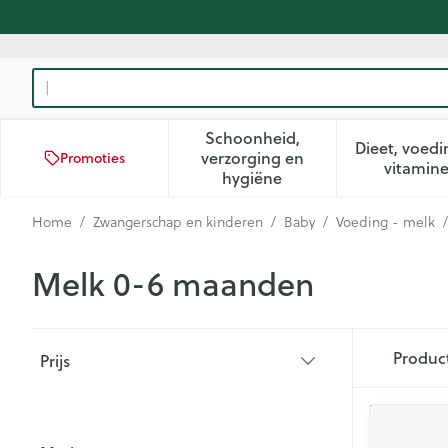
Ga naar de inhoud
Product, merk, categorie...
Schoonheid,
Dieet, voedi
verzorging en
Promoties
Toon submenu voor Schoon
Too
vitamin
hygiëne
Home
/
Zwangerschap en kinderen
/
Baby
/
Voeding - melk
/
Melk 0-6 maanden
Doorgaan naar productlijst
Produc
Prijs
filter