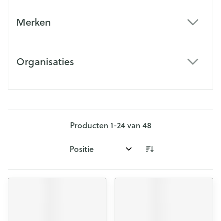
Merken
filter
Organisaties
filter
Producten
1
-
24
van
48
Sorteer op: