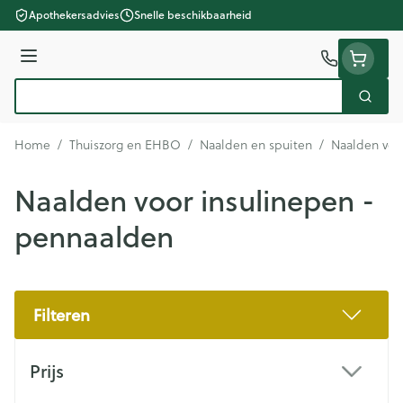
Ga naar de inhoud
Apothekersadvies
Snelle beschikbaarheid
Menu
Zoek
Product, merk, categorie...
Home
/
Thuiszorg en EHBO
/
Naalden en spuiten
/
Naalden voo
Naalden voor insulinepen -
pennaalden
Filteren
Doorgaan naar productlijst
Prijs
filter