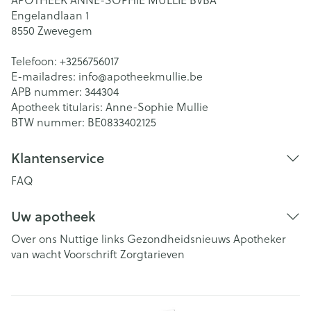
APOTHEEK ANNE-SOPHIE MULLIE BVBA
Engelandlaan 1
8550
Zwevegem
Telefoon:
+3256756017
E-mailadres:
info@
apotheekmullie.be
APB nummer:
344304
Apotheek titularis:
Anne-Sophie Mullie
BTW nummer:
BE0833402125
Klantenservice
FAQ
Uw apotheek
Over ons
Nuttige links
Gezondheidsnieuws
Apotheker
van wacht
Voorschrift
Zorgtarieven