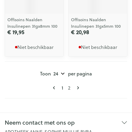
Offisoins Naalden
Offisoins Naalden
Insulinepen 31gx8mm 100
Insulinepen 31gx5mm 100
€ 19,95
€ 20,98
Niet beschikbaar
Niet beschikbaar
Toon
per pagina
Pagina's
U lees momenteel pagina
1
Pagina
2
Neem contact met ons op