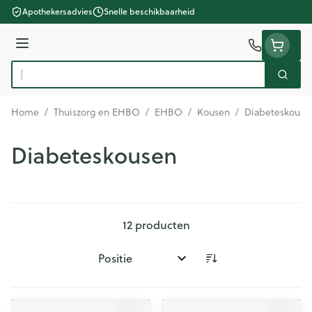
Ga naar de inhoud
Apothekersadvies
Snelle beschikbaarheid
Menu
Zoek
Product, merk, categorie...
Home
/
Thuiszorg en EHBO
/
EHBO
/
Kousen
/
Diabeteskouse
Diabeteskousen
12
producten
Sorteer op: