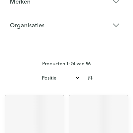
Merken
filter
Organisaties
filter
Producten
1
-
24
van
56
Sorteer op: