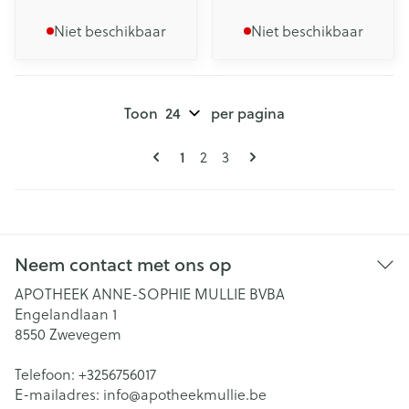
Niet beschikbaar
Niet beschikbaar
Toon
per pagina
Pagina's
U lees momenteel pagina
Pagina
Pagina
1
2
3
Neem contact met ons op
APOTHEEK ANNE-SOPHIE MULLIE BVBA
Engelandlaan 1
8550
Zwevegem
Telefoon:
+3256756017
E-mailadres:
info@
apotheekmullie.be