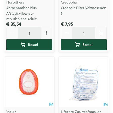
Hospithera
Credophar
Aerochamber Plus
Credoair Filter Volwassenen
A/static+flow-vu-
5
mouthpiece Adult
€ 35,54
€ 7,95
Aantal
Aantal
Bestel
Bestel
Vortex
Lifecare Zuurstofmasker