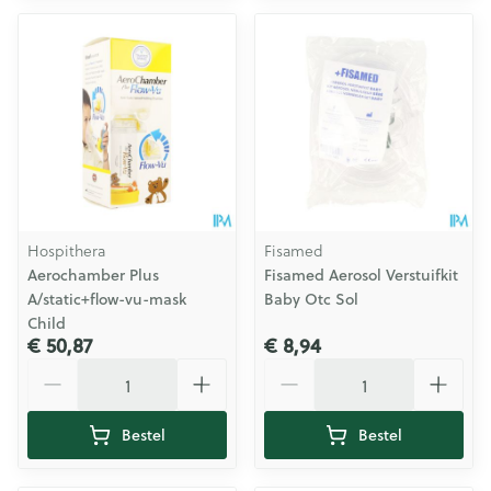
Hospithera
Fisamed
Aerochamber Plus
Fisamed Aerosol Verstuifkit
A/static+flow-vu-mask
Baby Otc Sol
Child
€ 50,87
€ 8,94
Aantal
Aantal
Bestel
Bestel