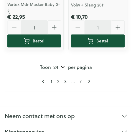
Vortex Mdr Masker Baby 0-
Volw + Slang 2011
2j
€ 22,95
€ 10,70
Aantal
Aantal
Bestel
Bestel
Toon
per pagina
Pagina's
U lees momenteel pagina
Pagina
Pagina
Pagina
1
2
3
...
7
Neem contact met ons op
Klantenservice