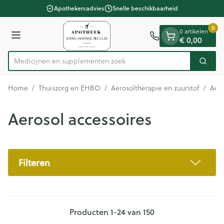
Dia 1 van 1
Ga naar de inhoud
Apothekersadvies
Snelle beschikbaarheid
0
0 artikelen
Menu
€ 0,00
Medicijne
Zoek
Product, merk, categorie...
Home
/
Thuiszorg en EHBO
/
Aerosoltherapie en zuurstof
/
Aero
Aerosol accessoires
Filteren
Producten
1
-
24
van
150