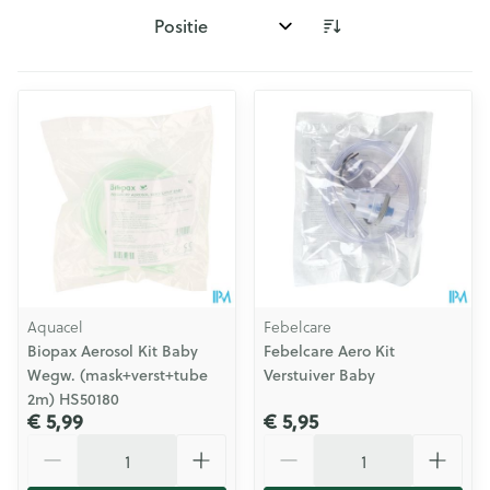
Sorteer op:
Aquacel
Febelcare
Biopax Aerosol Kit Baby
Febelcare Aero Kit
Wegw. (mask+verst+tube
Verstuiver Baby
2m) HS50180
€ 5,99
€ 5,95
Aantal
Aantal