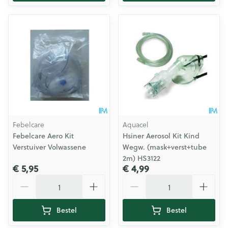
Febelcare
Aquacel
Febelcare Aero Kit
Hsiner Aerosol Kit Kind
Verstuiver Volwassene
Wegw. (mask+verst+tube
2m) HS3122
€ 5,95
€ 4,99
Aantal
Aantal
Bestel
Bestel