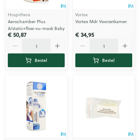
Hospithera
Vortex
Aerochamber Plus
Vortex Mdr Voorzetkamer
A/static+flow-vu-mask Baby
€ 50,87
€ 34,95
Aantal
Aantal
Bestel
Bestel