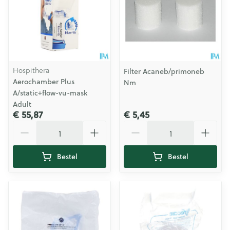
Hospithera
Filter Acaneb/primoneb
Aerochamber Plus
Nm
A/static+flow-vu-mask
Adult
€ 55,87
€ 5,45
Aantal
Aantal
Bestel
Bestel