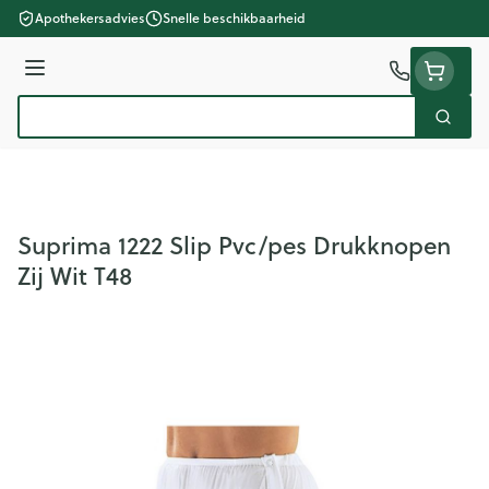
Ga naar de inhoud
Apothekersadvies
Snelle beschikbaarheid
Menu
Zoek
Product, merk, categorie...
Suprima 1222 Slip Pvc/pes Drukknopen
Zij Wit T48