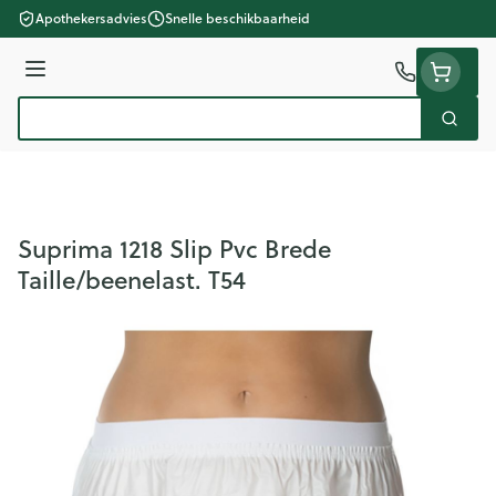
Ga naar de inhoud
Apothekersadvies
Snelle beschikbaarheid
Menu
Zoek
Product, merk, categorie...
Suprima 1218 Slip Pvc Brede
Taille/beenelast. T54