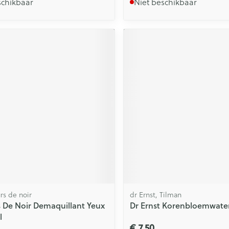
schikbaar
Niet beschikbaar
rs de noir
dr Ernst, Tilman
 De Noir Demaquillant Yeux
Dr Ernst Korenbloemwate
l
€ 7,50