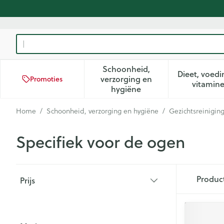
Ga naar de inhoud
Product, merk, categorie...
Schoonheid,
Dieet, voedi
verzorging en
Promoties
Toon submenu voor Schoon
Too
vitamin
hygiëne
Home
/
Schoonheid, verzorging en hygiëne
/
Gezichtsreinigin
Specifiek voor de ogen
Doorgaan naar productlijst
Produc
Prijs
filter