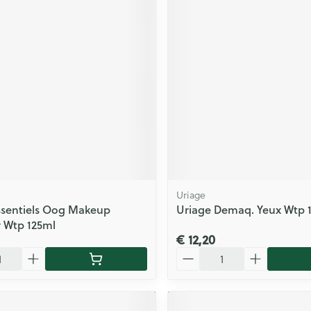
Uriage
ssentiels Oog Makeup
Uriage Demaq. Yeux Wtp 
 Wtp 125ml
€ 12,20
Aantal