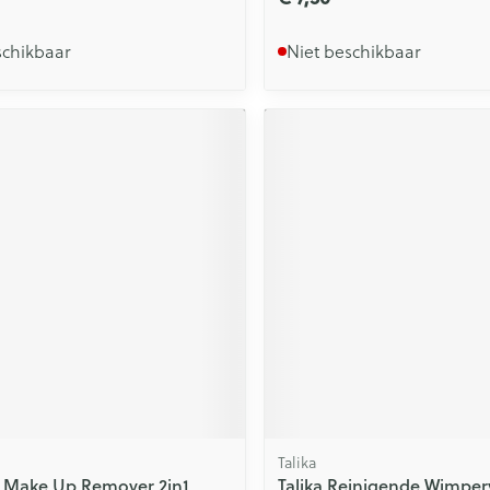
schikbaar
Niet beschikbaar
Talika
 Make Up Remover 2in1
Talika Reinigende Wimper