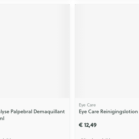
Eye Care
alyse Palpebral Demaquillant
Eye Care Reinigingslotio
ml
€ 12,49