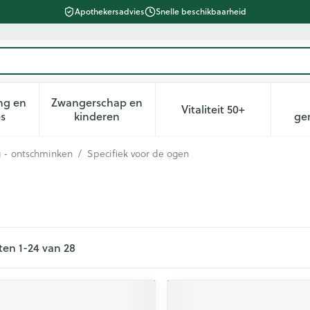
Apothekersadvies
Snelle beschikbaarheid
ng en
Zwangerschap en
Vitaliteit 50+
heid, verzorging en hygiëne categorie
n submenu voor Dieet, voeding en vitamines categorie
Toon submenu voor Zwangerschap en kin
Toon submenu voor 
es
kinderen
ge
g - ontschminken
/
Specifiek voor de ogen
ten
1
-
24
van
28