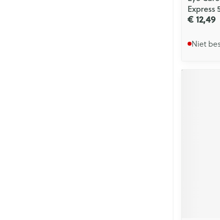
Express 
€ 12,49
Niet be