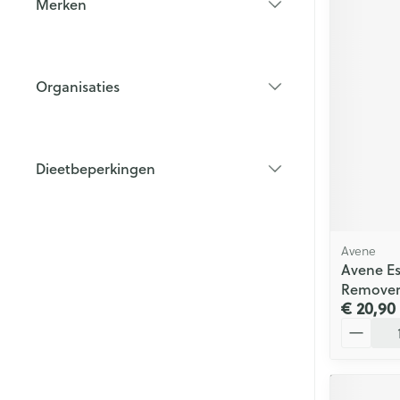
Merken
filter
Organisaties
filter
Dieetbeperkingen
filter
Avene
Avene E
Remover
€ 20,90
Aantal