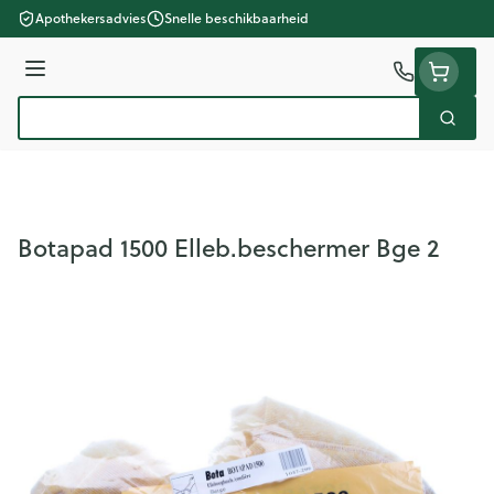
Ga naar de inhoud
Apothekersadvies
Snelle beschikbaarheid
Menu
Zoek
Product, merk, categorie...
Botapad 1500 Elleb.beschermer Bge 2