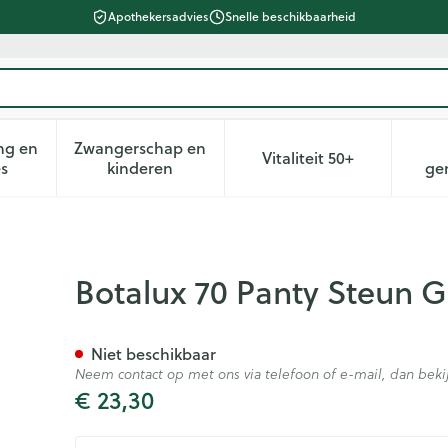
Apothekersadvies
Snelle beschikbaarheid
ng en
Zwangerschap en
Vitaliteit 50+
heid, verzorging en hygiëne categorie
n submenu voor Dieet, voeding en vitamines categorie
Toon submenu voor Zwangerschap en kin
Toon submenu voor 
es
kinderen
ge
 N2
Botalux 70 Panty Steun 
Niet beschikbaar
Neem contact op met ons via telefoon of e-mail, dan be
€ 23,30