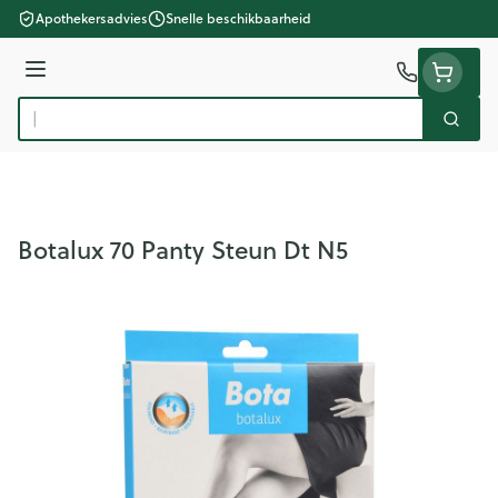
Ga naar de inhoud
Apothekersadvies
Snelle beschikbaarheid
Menu
Zoek
Product, merk, categorie...
Botalux 70 Panty Steun Dt N5