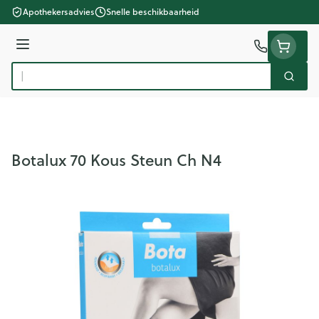
Ga naar de inhoud
Apothekersadvies
Snelle beschikbaarheid
Menu
Zoek
Product, merk, categorie...
Botalux 70 Kous Steun Ch N4