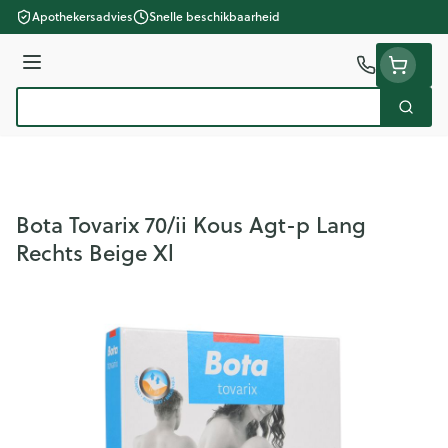
Ga naar de inhoud
Apothekersadvies
Snelle beschikbaarheid
Menu
Zoek
Product, merk, categorie...
Bota Tovarix 70/ii Kous Agt-p Lang
Rechts Beige Xl