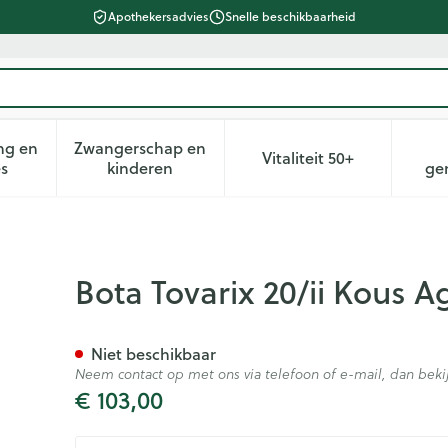
Apothekersadvies
Snelle beschikbaarheid
ng en
Zwangerschap en
Vitaliteit 50+
heid, verzorging en hygiëne categorie
n submenu voor Dieet, voeding en vitamines categorie
Toon submenu voor Zwangerschap en kin
Toon submenu voor 
es
kinderen
ge
h +p Nero Xlarge
Bota Tovarix 20/ii Kous 
Niet beschikbaar
Neem contact op met ons via telefoon of e-mail, dan be
€ 103,00