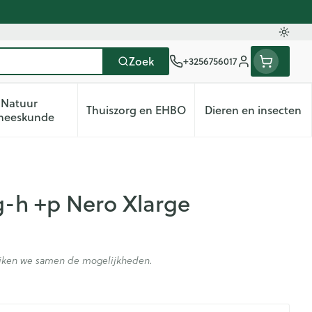
Oversc
Zoek
+3256756017
Klant menu
Natuur
Thuiszorg en EHBO
Dieren en insecten
deren categorie
Vitaliteit 50+ categorie
Toon submenu voor Natuur geneeskunde categorie
Toon submenu voor Thuiszorg en
Toon subme
neeskunde
Ag-h +p Nero Xlarge
kijken we samen de mogelijkheden.