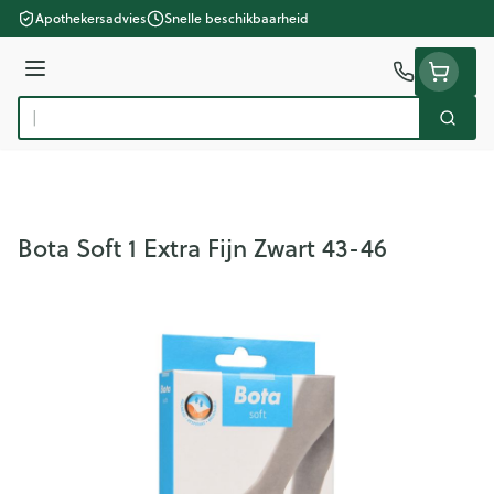
Ga naar de inhoud
Apothekersadvies
Snelle beschikbaarheid
Menu
Zoek
Product, merk, categorie...
Bota Soft 1 Extra Fijn Zwart 43-46