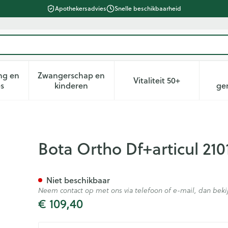
Apothekersadvies
Snelle beschikbaarheid
ng en
Zwangerschap en
Vitaliteit 50+
heid, verzorging en hygiëne categorie
n submenu voor Dieet, voeding en vitamines categorie
Toon submenu voor Zwangerschap en kin
Toon submenu voor 
es
kinderen
ge
wart N2
Bota Ortho Df+articul 210
Niet beschikbaar
Neem contact op met ons via telefoon of e-mail, dan be
€ 109,40