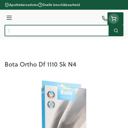
Ga naar de inhoud
Apothekersadvies
Snelle beschikbaarheid
Menu
Zoek
Product, merk, categorie...
Bota Ortho Df 1110 Sk N4