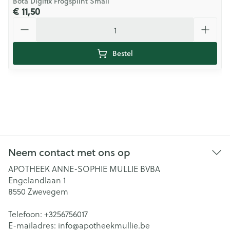
Bota Digifix Frogsplint Small
€ 11,50
Aantal
Bestel
Neem contact met ons op
APOTHEEK ANNE-SOPHIE MULLIE BVBA
Engelandlaan 1
8550
Zwevegem
Telefoon:
+3256756017
E-mailadres:
info@
apotheekmullie.be