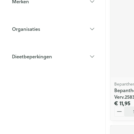
Merken
filter
Organisaties
filter
Dieetbeperkingen
filter
Bepanthe
Bepanth
Verv.258
€ 11,95
Aantal