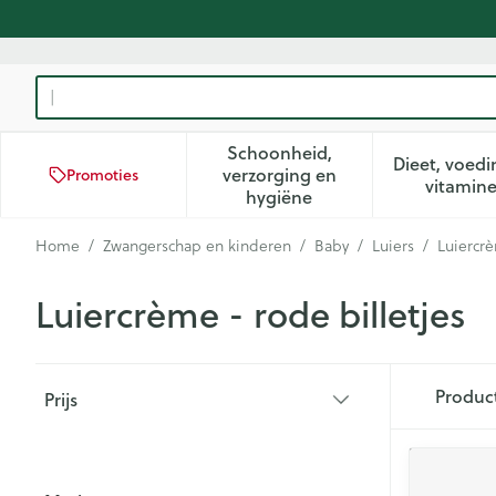
Ga naar de inhoud
Product, merk, categorie...
Schoonheid,
Dieet, voedi
verzorging en
Promoties
Toon submenu voor Schoon
Too
vitamin
hygiëne
Home
/
Zwangerschap en kinderen
/
Baby
/
Luiers
/
Luiercrè
Luiercrème - rode billetjes
Doorgaan naar productlijst
Produc
Prijs
filter