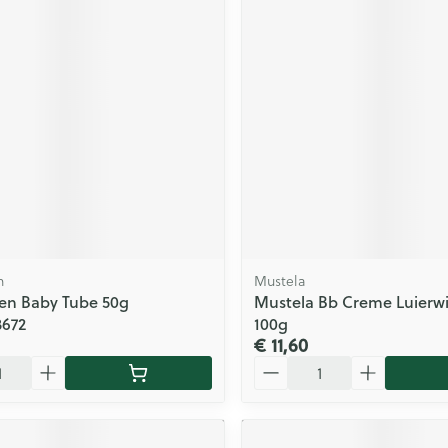
n
Mustela
en Baby Tube 50g
Mustela Bb Creme Luierwis
3672
100g
€ 11,60
Aantal