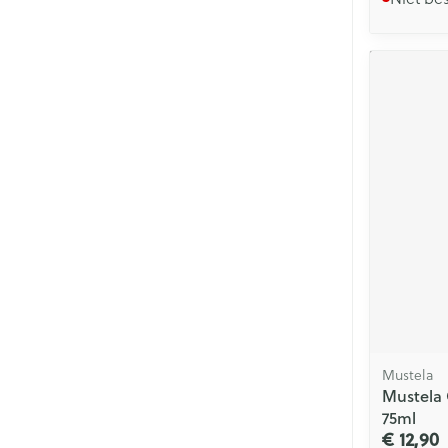
Mustela
Mustela 
75ml
€ 12,90