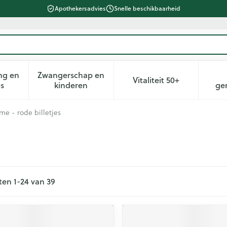
Apothekersadvies
Snelle beschikbaarheid
ng en
Zwangerschap en
Vitaliteit 50+
heid, verzorging en hygiëne categorie
n submenu voor Dieet, voeding en vitamines categorie
Toon submenu voor Zwangerschap en kin
Toon submenu voor 
es
kinderen
ge
me - rode billetjes
ten
1
-
24
van
39