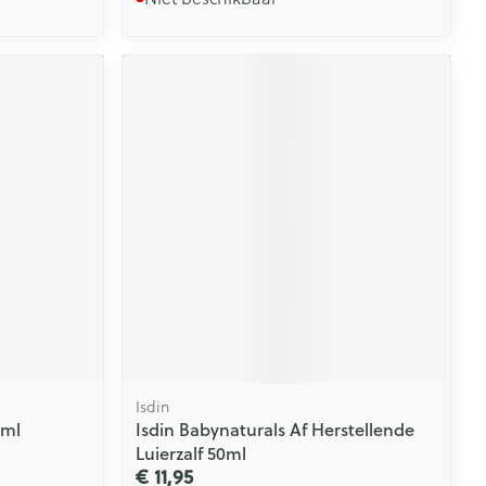
Isdin
5ml
Isdin Babynaturals Af Herstellende
Luierzalf 50ml
€ 11,95