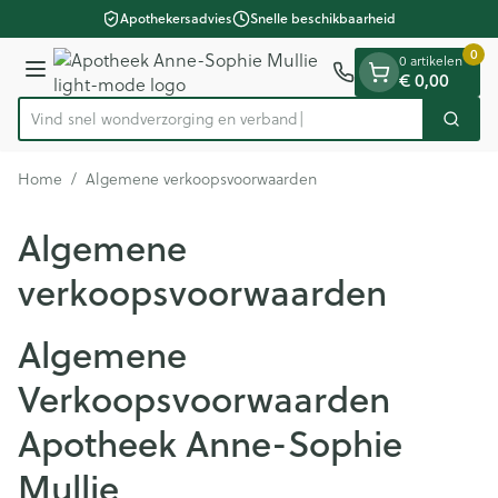
Dia 1 van 1
Ga naar de inhoud
Apothekersadvies
Snelle beschikbaarheid
0
0 artikelen
Menu
€ 0,00
Vind snel won
Zoek
Product, merk, categorie...
Home
/
Algemene verkoopsvoorwaarden
Algemene
verkoopsvoorwaarden
Algemene
Verkoopsvoorwaarden
Apotheek Anne-Sophie
Mullie