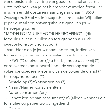
van diensten als levering van goederen snel en correct
uit te oefenen, kan je het hieronder vermelde formulier
invullen en dit opsturen naar Engelandlaan 1, 8550
Zwevegem, BE of via info@apotheekmullie.be Wij zullen
je per e-mail een ontvangstbevestiging van jouw
herroeping sturen.
“MODELFORMULIER VOOR HERROEPING" - (dit
formulier alleen invullen en terugzenden als u de
overeenkomst wilt herroepen)
- Aan [hier dien je jouw naam, adres en, indien van
toepassing, jouw fax en e-mailadres in te vullen] :
- Ik/Wij (*) deel/delen (*) u hierbij mede dat ik/wij (*)
onze overeenkomst betreffende de verkoop van de
volgende goederen/levering van de volgende dienst (*)
herroep/herroepen (*)
- Besteld op (*)/Ontvangen op (*)
- Naam/Namen consument(en)
- Adres consument(en)
- Handtekening van consument(en) (alleen wanneer dit
formulier op papier wordt ingediend)
- Datum