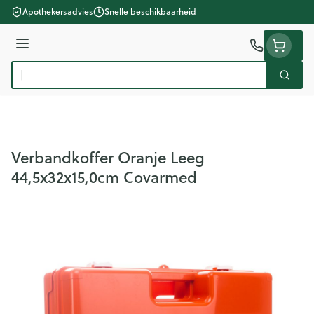
Ga naar de inhoud
Apothekersadvies
Snelle beschikbaarheid
Menu
Zoek
Product, merk, categorie...
Verbandkoffer Oranje Leeg
44,5x32x15,0cm Covarmed