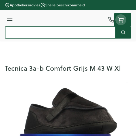
Ga naar de inhoud
Apothekersadvies
Snelle beschikbaarheid
Menu
Zoek
Product, merk, categorie...
Tecnica 3a-b Comfort Grijs M 43 W Xl