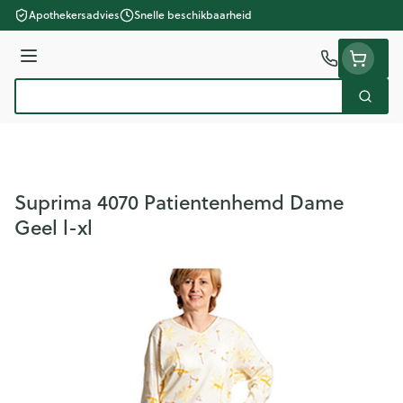
Ga naar de inhoud
Apothekersadvies
Snelle beschikbaarheid
Menu
Zoek
Product, merk, categorie...
Suprima 4070 Patientenhemd Dame
Geel l-xl