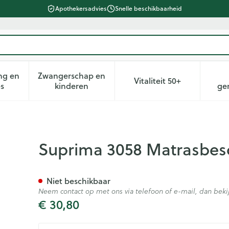
Apothekersadvies
Snelle beschikbaarheid
ng en
Zwangerschap en
Vitaliteit 50+
heid, verzorging en hygiëne categorie
n submenu voor Dieet, voeding en vitamines categorie
Toon submenu voor Zwangerschap en kin
Toon submenu voor 
es
kinderen
ge
ermer Molton 90x150cm
Suprima 3058 Matrasbes
Niet beschikbaar
Neem contact op met ons via telefoon of e-mail, dan be
€ 30,80