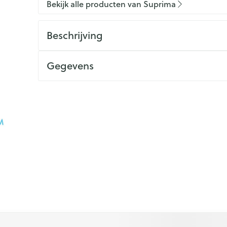
Bekijk alle producten van Suprima
Beschrijving
Gegevens
 met de tabtoets. Je kunt de carrousel overslaan of direct na