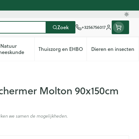
Oversc
Zoek
+3256756017
Klant menu
Natuur
Thuiszorg en EHBO
Dieren en insecten
deren categorie
Vitaliteit 50+ categorie
Toon submenu voor Natuur geneeskunde categorie
Toon submenu voor Thuiszorg en
Toon subme
neeskunde
chermer Molton 90x150cm
kijken we samen de mogelijkheden.