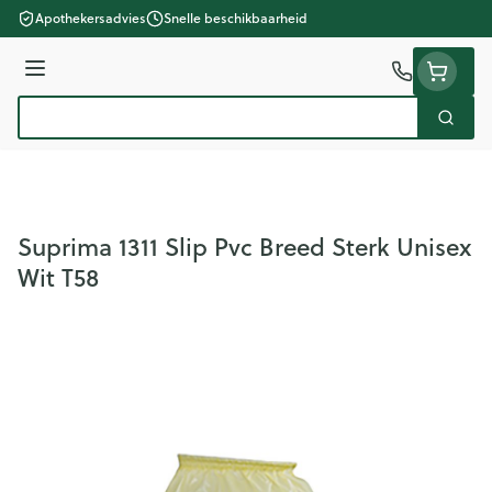
Ga naar de inhoud
Apothekersadvies
Snelle beschikbaarheid
Menu
Zoek
Product, merk, categorie...
Suprima 1311 Slip Pvc Breed Sterk Unisex
Wit T58