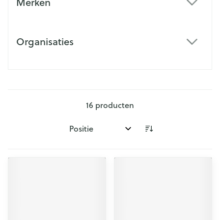
Merken
filter
Organisaties
filter
16
producten
Sorteer op: