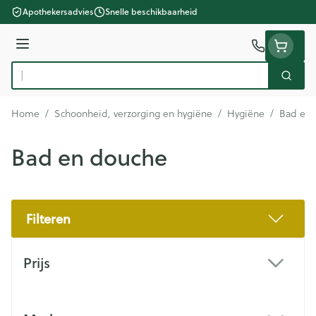
Ga naar de inhoud
Apothekersadvies
Snelle beschikbaarheid
Menu
Zoek
Product, merk, categorie...
Home
/
Schoonheid, verzorging en hygiëne
/
Hygiëne
/
Bad en 
Bad en douche
Filteren
Doorgaan naar productlijst
Prijs
filter