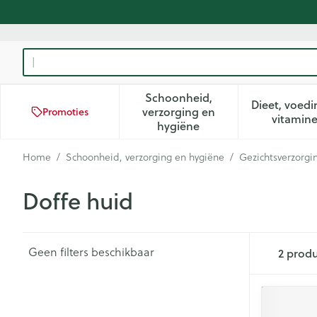
Ga naar de inhoud
Product, merk, categorie...
Schoonheid,
Dieet, voedi
verzorging en
Promoties
Toon submenu voor Schoon
Too
vitamin
hygiëne
Home
/
Schoonheid, verzorging en hygiëne
/
Gezichtsverzorgi
Doffe huid
Geen filters beschikbaar
2
produ