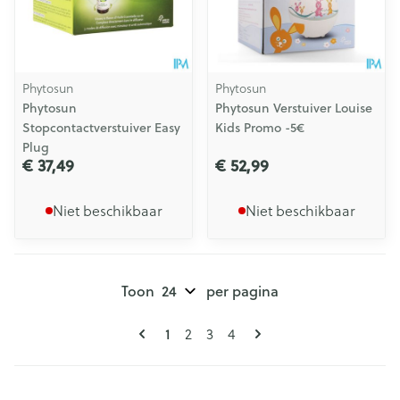
Phytosun
Phytosun
Phytosun
Phytosun Verstuiver Louise
Stopcontactverstuiver Easy
Kids Promo -5€
Plug
€ 37,49
€ 52,99
Niet beschikbaar
Niet beschikbaar
Toon
per pagina
Pagina's
U lees momenteel pagina
1
Pagina
Pagina
Pagina
2
3
4