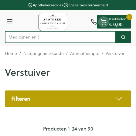
Dia 1 van 1
Ga naar de inhoud
Apothekersadvies
Snelle beschikbaarheid
0
0 artikelen
€ 0,00
Menu
Zoek
Product, merk, categorie...
Home
/
Natuur geneeskunde
/
Aromatherapie
/
Verstuiver
Verstuiver
Filteren
Producten
1
-
24
van
90