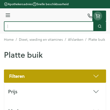
Ga naar de inhoud
Apothekersadvies
Snelle beschikbaarheid
Menu
Zoek
Product, merk, categorie...
Home
/
Dieet, voeding en vitamines
/
Afslanken
/
Platte buik
Platte buik
Filteren
Doorgaan naar productlijst
Prijs
filter