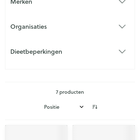
Merken
filter
Organisaties
filter
Dieetbeperkingen
filter
7
producten
Sorteer op: