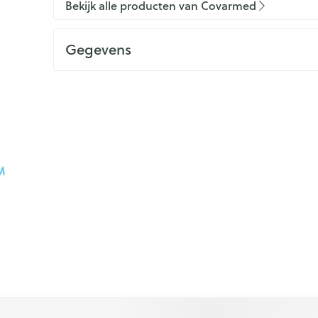
Bekijk alle producten van Covarmed
Gegevens
 met de tabtoets. Je kunt de carrousel overslaan of direct na