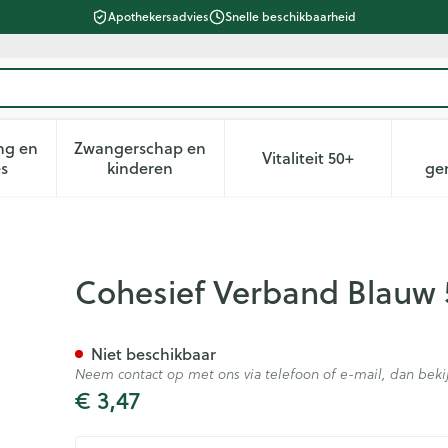
Apothekersadvies
Snelle beschikbaarheid
ng en
Zwangerschap en
Vitaliteit 50+
heid, verzorging en hygiëne categorie
n submenu voor Dieet, voeding en vitamines categorie
Toon submenu voor Zwangerschap en kin
Toon submenu voor 
es
kinderen
ge
,0cmx4,5m Covarmed
Cohesief Verband Blauw
Niet beschikbaar
Neem contact op met ons via telefoon of e-mail, dan be
€ 3,47