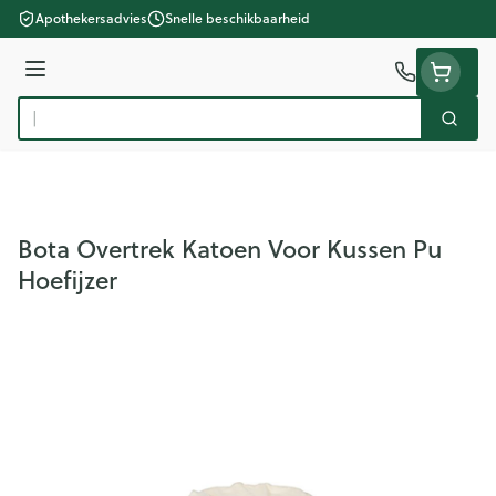
Ga naar de inhoud
Apothekersadvies
Snelle beschikbaarheid
Menu
Zoek
Product, merk, categorie...
Bota Overtrek Katoen Voor Kussen Pu
Hoefijzer