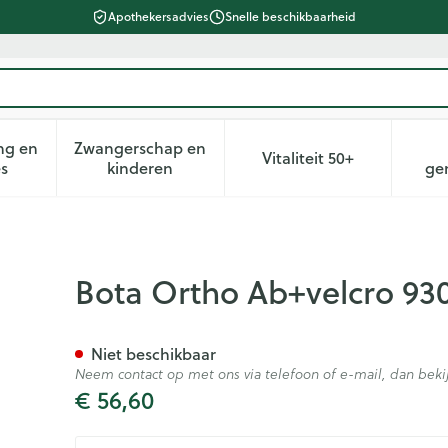
Apothekersadvies
Snelle beschikbaarheid
ng en
Zwangerschap en
Vitaliteit 50+
heid, verzorging en hygiëne categorie
n submenu voor Dieet, voeding en vitamines categorie
Toon submenu voor Zwangerschap en kin
Toon submenu voor 
es
kinderen
ge
k N5 22600040
Bota Ortho Ab+velcro 93
Niet beschikbaar
Neem contact op met ons via telefoon of e-mail, dan be
€ 56,60