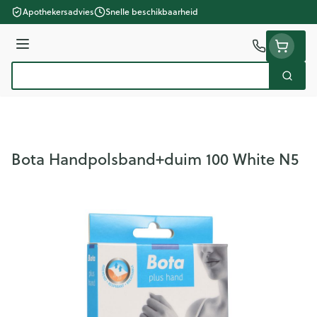
Ga naar de inhoud
Apothekersadvies
Snelle beschikbaarheid
Menu
Zoek
Product, merk, categorie...
Bota Handpolsband+duim 100 White N5