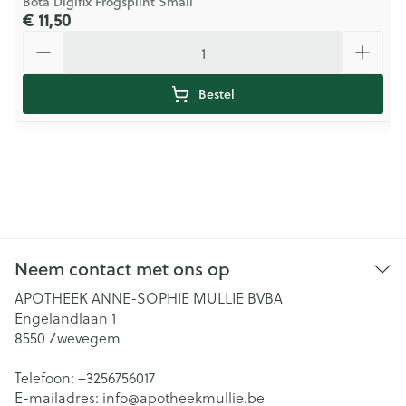
Bota Digifix Frogsplint Small
€ 11,50
Aantal
Bestel
Neem contact met ons op
APOTHEEK ANNE-SOPHIE MULLIE BVBA
Engelandlaan 1
8550
Zwevegem
Telefoon:
+3256756017
E-mailadres:
info@
apotheekmullie.be