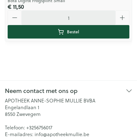
Bota Digifix Frogsplint Small
€ 11,50
Aantal
Bestel
Neem contact met ons op
APOTHEEK ANNE-SOPHIE MULLIE BVBA
Engelandlaan 1
8550
Zwevegem
Telefoon:
+3256756017
E-mailadres:
info@
apotheekmullie.be