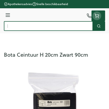
Ga naar de inhoud
Apothekersadvies
Snelle beschikbaarheid
Menu
Zoek
Product, merk, categorie...
Bota Ceintuur H 20cm Zwart 90cm