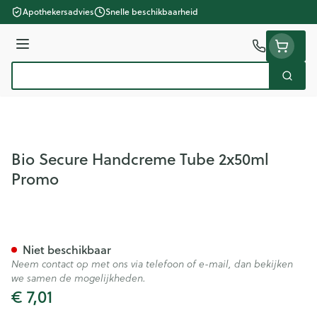
Ga naar de inhoud
Apothekersadvies
Snelle beschikbaarheid
Menu
Zoek
Product, merk, categorie...
Bio Secure Handcreme Tube 2x50ml
Promo
Bio Secure Handcreme Tube
Niet beschikbaar
Neem contact op met ons via telefoon of e-mail, dan bekijken
we samen de mogelijkheden.
€ 7,01