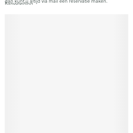
dan kunt u altijd via mail een reservatie maken.
Babyvoeding
Urineweginfectie
Natuurlijke producten tegen stress- en slaapproblemen
Spier- en gewrichtspijn
Misselijkheid en diarree
Covid- testen
Zwangerschapstesten
Zonnecrème
En nog zoveel meer