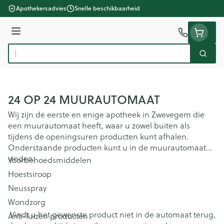
Ga naar de inhoud
Apothekersadvies
Snelle beschikbaarheid
Menu
Zoek
Product, merk, categorie...
24 OP 24 MUURAUTOMAAT
Wij zijn de eerste en enige apotheek in Zwevegem die
een muurautomaat heeft, waar u zowel buiten als
tijdens de openingsuren producten kunt afhalen.
Onderstaande producten kunt u in de muurautomaat
vinden:
Voorbehoedsmiddelen
Hoestsiroop
Neusspray
Wondzorg
Vindt u het gewenste product niet in de automaat terug,
Anti-luizen producten