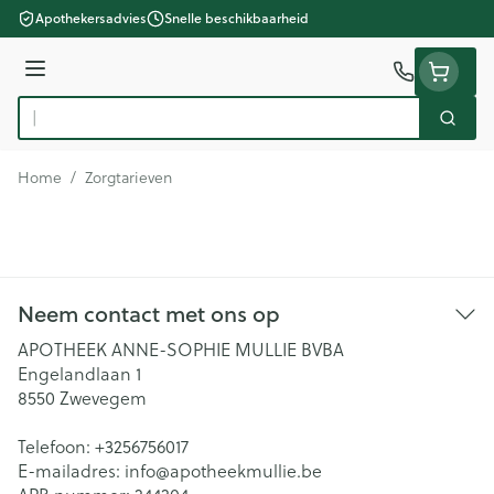
Ga naar de inhoud
Apothekersadvies
Snelle beschikbaarheid
Menu
Zoek
Product, merk, categorie...
Home
/
Zorgtarieven
Neem contact met ons op
APOTHEEK ANNE-SOPHIE MULLIE BVBA
Engelandlaan 1
8550
Zwevegem
Telefoon:
+3256756017
E-mailadres:
info@
apotheekmullie.be